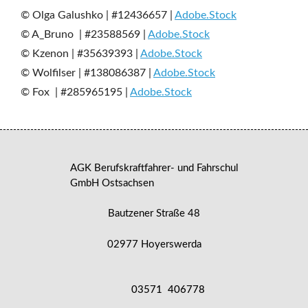
r
© Olga Galushko | #12436657 |
Adobe.Stock
s
© A_Bruno | #23588569 |
Adobe.Stock
c
© Kzenon | #35639393 |
Adobe.Stock
h
© Wolfilser | #138086387 |
Adobe.Stock
© Fox | #285965195 |
Adobe.Stock
u
l
e
O
AGK Berufskraftfahrer- und Fahrschul
GmbH Ostsachsen
s
t
Bautzener Straße 48
s
02977 Hoyerswerda
a
c
03571 406778