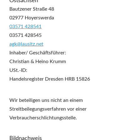
Ostsachsen
f
Bautzener Straße 48
02977 Hoyerswerda
t
03571 428541
f
03571 428545
a
agk@lausitz.net
h
Inhaber/ Geschäftsführer:
Christian & Heino Krumm
r
USt.-ID:
e
Handelsregister Dresden HRB 15826
r
-
Wir beteiligen uns nicht an einem
F
Streitbeilegungsverfahren vor einer
a
Verbraucherschlichtungsstelle.
h
Bildnachweis